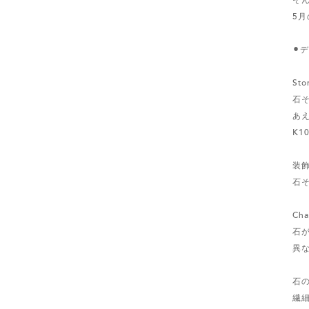
5月
⚫︎
Sto
石
あ
K1
装
石
Cha
石
異な
石
繊