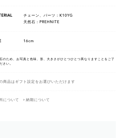
ERIAL
チェーン、パーツ：K10YG
天然石：PREHNITE
E
16cm
石のため、お写真と色味、形、大きさがひとつひとつ異なりますことをご了
ださい。
の商品はギフト設定をお選びいただけます
料について
納期について