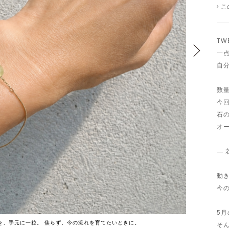
こ
TWE
一
自
数
今
石
オ
— 
動
今
5月の
を、手元に一粒。 焦らず、今の流れを育てたいときに。
そ