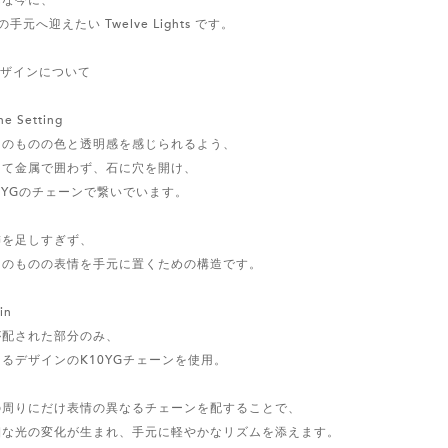
の手元へ迎えたい Twelve Lights です。
デザインについて
ne Setting
そのものの色と透明感を感じられるよう、
えて金属で囲わず、石に穴を開け、
0YGのチェーンで繋いでいます。
飾を足しすぎず、
そのものの表情を手元に置くための構造です。
in
が配された部分のみ、
るデザインのK10YGチェーンを使用。
の周りにだけ表情の異なるチェーンを配することで、
細な光の変化が生まれ、手元に軽やかなリズムを添えます。