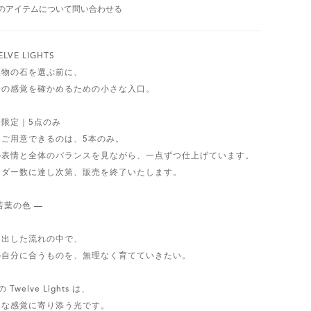
のアイテムについて問い合わせる
LVE LIGHTS
点物の石を選ぶ前に、
分の感覚を確かめるための小さな入口。
量限定｜5点のみ
回ご用意できるのは、5本のみ。
の表情と全体のバランスを見ながら、一点ずつ仕上げています。
ーダー数に達し次第、販売を終了いたします。
若葉の色 —
き出した流れの中で、
の自分に合うものを、無理なく育てていきたい。
 Twelve Lights は、
んな感覚に寄り添う光です。