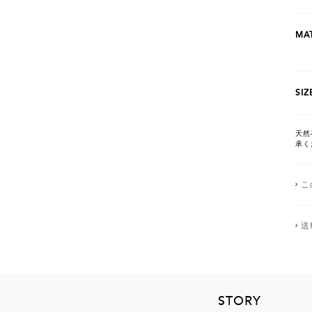
MAT
SIZ
天然
承く
こ
送
STORY