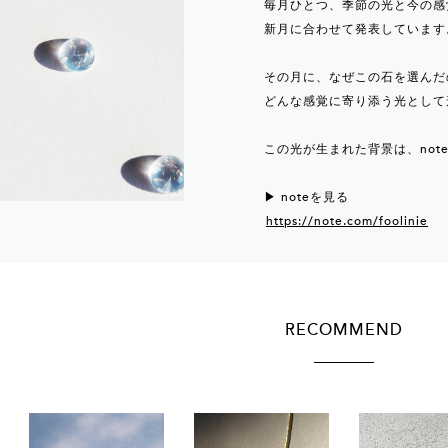
毎月ひとつ、季節の光と今の感
新月に合わせて発表しています
その月に、なぜこの石を選んだ
どんな感覚に寄り添う光として
この光が生まれた背景は、not
▶︎ noteを見る
https://note.com/foolinie
RECOMMEND