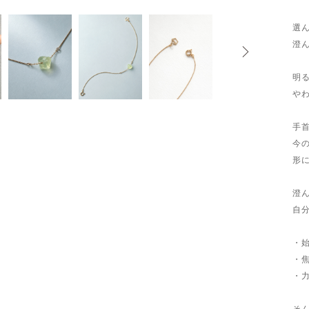
選
澄
明
や
手
今
形
澄
自
・
・
・
そ