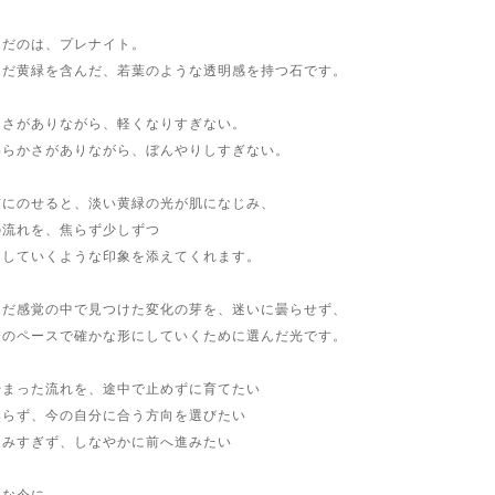
んだのは、プレナイト。
んだ黄緑を含んだ、若葉のような透明感を持つ石です。
るさがありながら、軽くなりすぎない。
わらかさがありながら、ぼんやりしすぎない。
首にのせると、淡い黄緑の光が肌になじみ、
の流れを、焦らず少しずつ
にしていくような印象を添えてくれます。
んだ感覚の中で見つけた変化の芽を、迷いに曇らせず、
分のペースで確かな形にしていくために選んだ光です。
始まった流れを、途中で止めずに育てたい
焦らず、今の自分に合う方向を選びたい
力みすぎず、しなやかに前へ進みたい
んな今に、