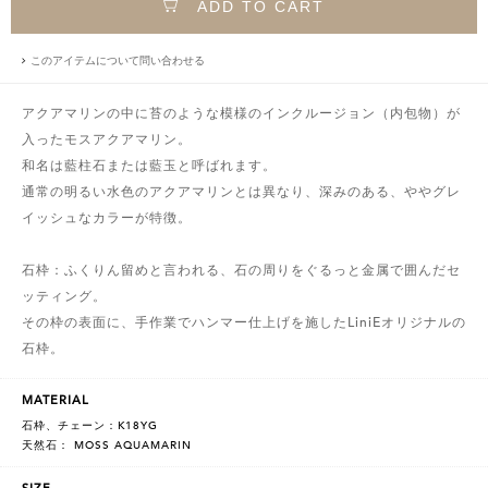
ADD TO CART
このアイテムについて問い合わせる
アクアマリンの中に苔のような模様のインクルージョン（内包物）が
入ったモスアクアマリン。
和名は藍柱石または藍玉と呼ばれます。
通常の明るい水色のアクアマリンとは異なり、深みのある、ややグレ
イッシュなカラーが特徴。
石枠：ふくりん留めと言われる、石の周りをぐるっと金属で囲んだセ
ッティング。
その枠の表面に、手作業でハンマー仕上げを施したLiniEオリジナルの
石枠。
MATERIAL
石枠、チェーン：K18YG
天然石： MOSS AQUAMARIN