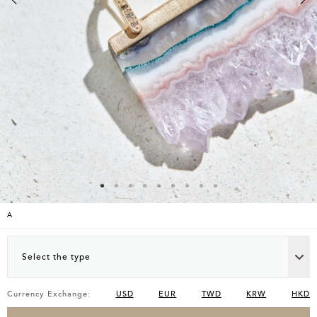
A
Select the type
Currency Exchange:
USD
EUR
TWD
KRW
HKD