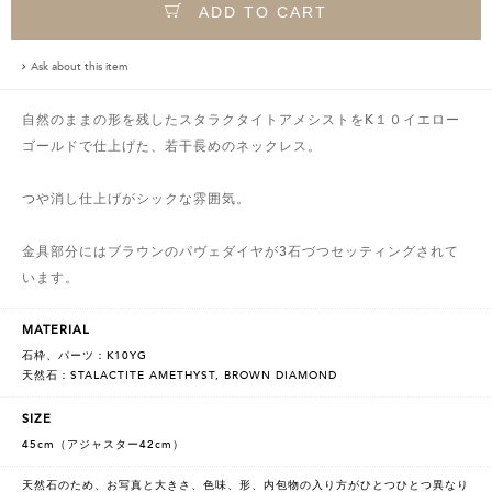
ADD TO CART
Ask about this item
自然のままの形を残したスタラクタイトアメシストをK１０イエロー
ゴールドで仕上げた、若干長めのネックレス。
つや消し仕上げがシックな雰囲気。
金具部分にはブラウンのパヴェダイヤが3石づつセッティングされて
います。
MATERIAL
石枠、パーツ：K10YG
天然石：STALACTITE AMETHYST, BROWN DIAMOND
SIZE
45cm（アジャスター42cm）
天然石のため、お写真と大きさ、色味、形、内包物の入り方がひとつひとつ異なり