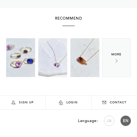
RECOMMEND
SIGN UP
LOGIN
CONTACT
Language:
JA
EN